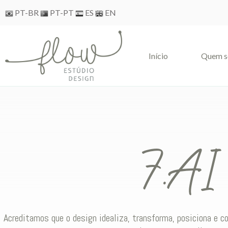
Skip
PT-BR
PT-PT
ES
EN
to
content
Iní­cio
Quem 
7.AI
Acreditamos que o design idealiza, transforma, posiciona e 