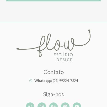
Contato
Whatsapp:
(21) 99224-7324
Siga-nos
W
I
B
P
Y