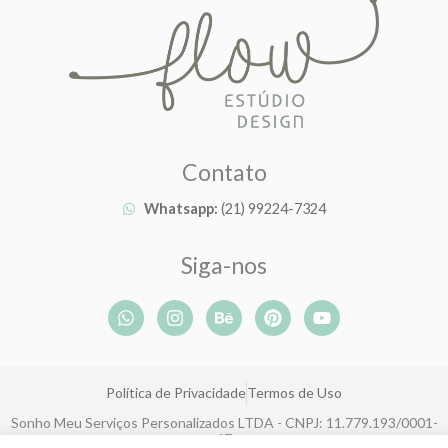
Contato
Whatsapp:
(21) 99224-7324
Siga-nos
W
I
B
P
Y
h
n
e
i
o
a
s
h
n
u
t
t
a
t
t
s
a
n
e
u
Política de Privacidade
Termos de Uso
a
g
c
r
b
p
r
e
e
e
Sonho Meu Serviços Personalizados LTDA - CNPJ: 11.779.193/0001-
p
a
s
47