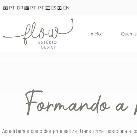
Skip
PT-BR
PT-PT
ES
EN
to
content
Iní­cio
Quem 
Formando a
Acreditamos que o design idealiza, transforma, posiciona e 