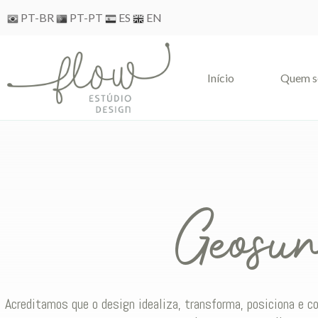
Skip
PT-BR
PT-PT
ES
EN
to
content
Iní­cio
Quem 
Geosu
Acreditamos que o design idealiza, transforma, posiciona e 