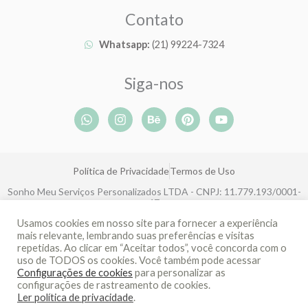
Contato
Whatsapp:
(21) 99224-7324
Siga-nos
W
I
B
P
Y
h
n
e
i
o
a
s
h
n
u
t
t
a
t
t
s
a
n
e
u
Política de Privacidade
Termos de Uso
a
g
c
r
b
p
r
e
e
e
Sonho Meu Serviços Personalizados LTDA - CNPJ: 11.779.193/0001-
p
a
s
47
m
t
Rua João Eugênio de Lima, 143, Boa Viagem, Recife-PE, CEP: 51030-
Usamos cookies em nosso site para fornecer a experiência
360
mais relevante, lembrando suas preferências e visitas
repetidas. Ao clicar em “Aceitar todos”, você concorda com o
uso de TODOS os cookies. Você também pode acessar
Desenvolvido por Recify
Configurações de cookies
para personalizar as
configurações de rastreamento de cookies.
Ler política de privacidade
.
1