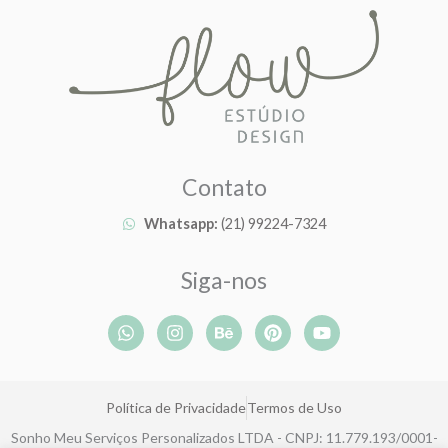
Contato
Whatsapp:
(21) 99224-7324
Siga-nos
W
I
B
P
Y
h
n
e
i
o
a
s
h
n
u
t
t
a
t
t
s
a
n
e
u
Política de Privacidade
Termos de Uso
a
g
c
r
b
p
r
e
e
e
Sonho Meu Serviços Personalizados LTDA - CNPJ: 11.779.193/0001-