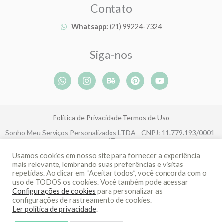
Contato
Whatsapp:
(21) 99224-7324
Siga-nos
W
I
B
P
Y
h
n
e
i
o
a
s
h
n
u
t
t
a
t
t
s
a
n
e
u
Política de Privacidade
Termos de Uso
a
g
c
r
b
p
r
e
e
e
Sonho Meu Serviços Personalizados LTDA - CNPJ: 11.779.193/0001-
p
a
s
47
m
t
Rua João Eugênio de Lima, 143, Boa Viagem, Recife-PE, CEP: 51030-
Usamos cookies em nosso site para fornecer a experiência
360
mais relevante, lembrando suas preferências e visitas
repetidas. Ao clicar em “Aceitar todos”, você concorda com o
uso de TODOS os cookies. Você também pode acessar
Desenvolvido por Recify
Configurações de cookies
para personalizar as
configurações de rastreamento de cookies.
Ler política de privacidade
.
1