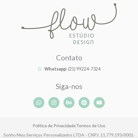
Contato
Whatsapp:
(21) 99224-7324
Siga-nos
W
I
B
P
Y
h
n
e
i
o
a
s
h
n
u
t
t
a
t
t
s
a
n
e
u
Política de Privacidade
Termos de Uso
a
g
c
r
b
p
r
e
e
e
Sonho Meu Serviços Personalizados LTDA - CNPJ: 11.779.193/0001-