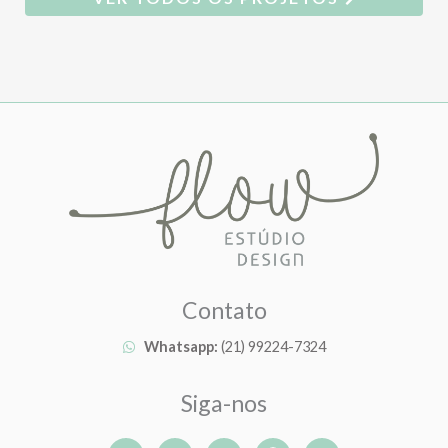
Contato
Whatsapp:
(21) 99224-7324
Siga-nos
W
I
B
P
Y