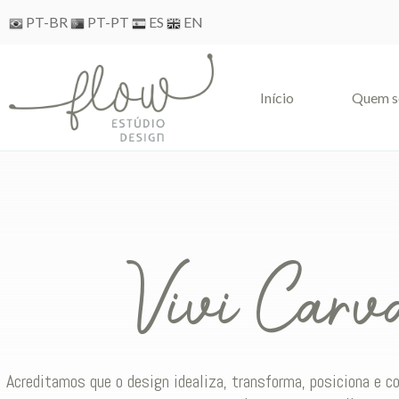
Skip
PT-BR
PT-PT
ES
EN
to
content
Iní­cio
Quem 
Vivi Carv
Acreditamos que o design idealiza, transforma, posiciona e 