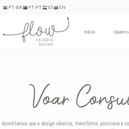
Skip
PT-BR
PT-PT
ES
EN
to
content
Iní­cio
Quem 
Voar Consul
Acreditamos que o design idealiza, transforma, posiciona e 