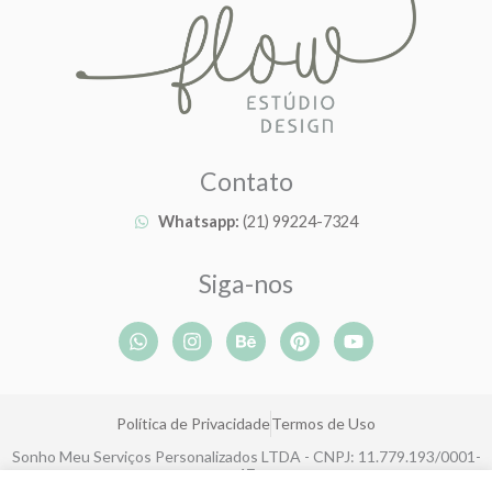
Contato
Whatsapp:
(21) 99224-7324
Siga-nos
W
I
B
P
Y
h
n
e
i
o
a
s
h
n
u
t
t
a
t
t
s
a
n
e
u
Política de Privacidade
Termos de Uso
a
g
c
r
b
p
r
e
e
e
Sonho Meu Serviços Personalizados LTDA - CNPJ: 11.779.193/0001-
p
a
s
47
m
t
Rua João Eugênio de Lima, 143, Boa Viagem, Recife-PE, CEP: 51030-