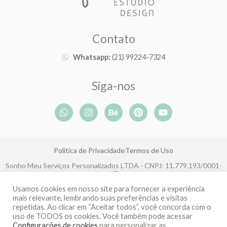
Contato
Whatsapp:
(21) 99224-7324
Siga-nos
W
I
B
P
Y
h
n
e
i
o
a
s
h
n
u
t
t
a
t
t
s
a
n
e
u
Política de Privacidade
Termos de Uso
a
g
c
r
b
p
r
e
e
e
Sonho Meu Serviços Personalizados LTDA - CNPJ: 11.779.193/0001-
p
a
s
47
m
t
Rua João Eugênio de Lima, 143, Boa Viagem, Recife-PE, CEP: 51030-
Usamos cookies em nosso site para fornecer a experiência
360
mais relevante, lembrando suas preferências e visitas
repetidas. Ao clicar em “Aceitar todos”, você concorda com o
uso de TODOS os cookies. Você também pode acessar
Desenvolvido por Recify
Configurações de cookies
para personalizar as