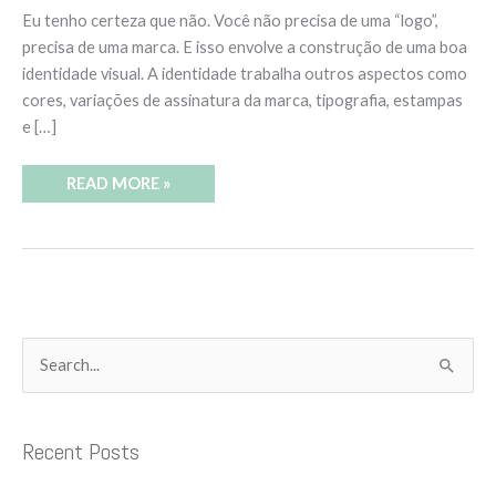
Eu tenho certeza que não. Você não precisa de uma “logo”,
precisa de uma marca. E isso envolve a construção de uma boa
identidade visual. A identidade trabalha outros aspectos como
cores, variações de assinatura da marca, tipografia, estampas
e […]
READ MORE »
C
S
a
e
t
a
Recent Posts
e
r
g