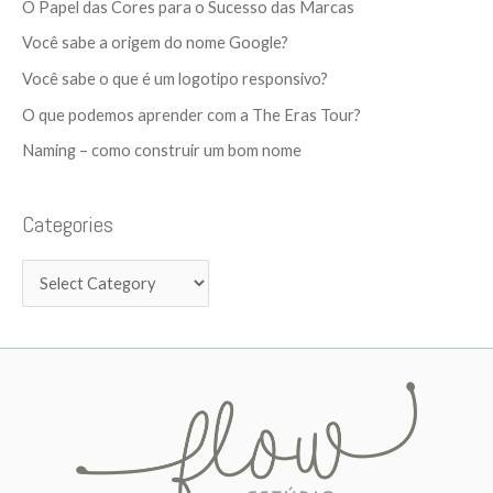
c
O Papel das Cores para o Sucesso das Marcas
o
h
Você sabe a origem do nome Google?
r
f
Você sabe o que é um logotipo responsivo?
i
o
e
O que podemos aprender com a The Eras Tour?
r
s
Naming – como construir um bom nome
:
Categories