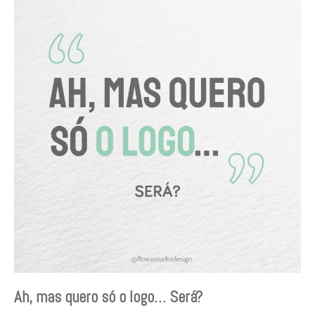
QUERO
SÓ
O
LOGO…
SERÁ?
Ah, mas quero só o logo… Será?