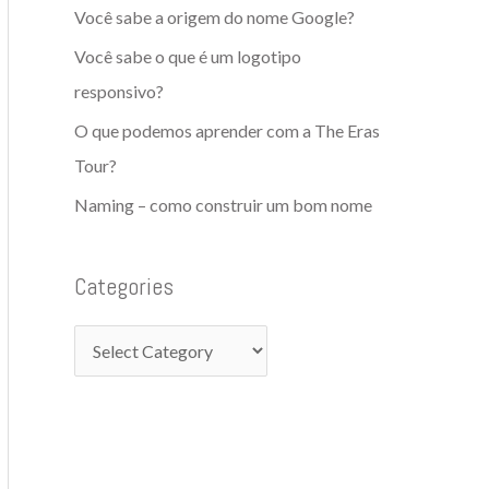
f
Você sabe a origem do nome Google?
i
o
Você sabe o que é um logotipo
e
r
responsivo?
s
:
O que podemos aprender com a The Eras
Tour?
Naming – como construir um bom nome
Categories