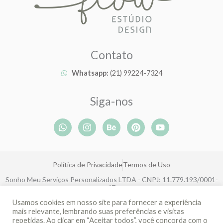
Contato
Whatsapp:
(21) 99224-7324
Siga-nos
W
I
B
P
Y
h
n
e
i
o
a
s
h
n
u
t
t
a
t
t
s
a
n
e
u
Política de Privacidade
Termos de Uso
a
g
c
r
b
p
r
e
e
e
Sonho Meu Serviços Personalizados LTDA - CNPJ: 11.779.193/0001-
p
a
s
47
m
t
Rua João Eugênio de Lima, 143, Boa Viagem, Recife-PE, CEP: 51030-
Usamos cookies em nosso site para fornecer a experiência
360
mais relevante, lembrando suas preferências e visitas
repetidas. Ao clicar em “Aceitar todos”, você concorda com o