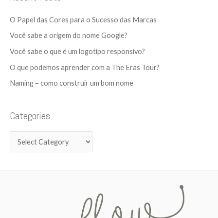
r
g
c
O Papel das Cores para o Sucesso das Marcas
o
h
Você sabe a origem do nome Google?
r
f
Você sabe o que é um logotipo responsivo?
i
o
e
O que podemos aprender com a The Eras Tour?
r
s
Naming – como construir um bom nome
:
Categories