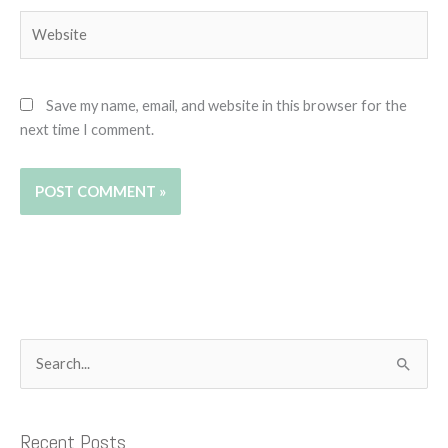
Website
Save my name, email, and website in this browser for the
next time I comment.
C
S
a
e
t
a
Recent Posts
e