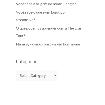
f
Você sabe a origem do nome Google?
i
o
Você sabe o que é um logotipo
e
r
responsivo?
s
:
O que podemos aprender com a The Eras
Tour?
Naming – como construir um bom nome
Categories